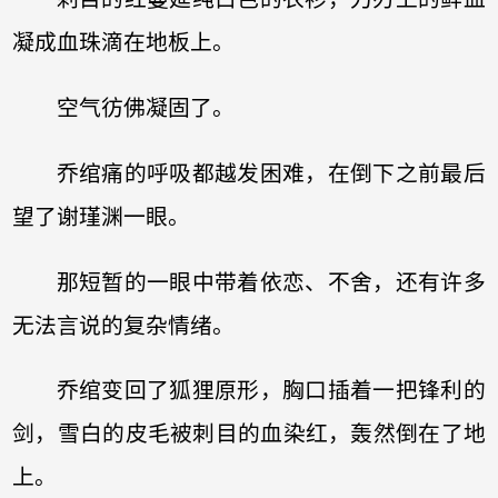
凝成血珠滴在地板上。
空气彷佛凝固了。
乔绾痛的呼吸都越发困难，在倒下之前最后
望了谢瑾渊一眼。
那短暂的一眼中带着依恋、不舍，还有许多
无法言说的复杂情绪。
乔绾变回了狐狸原形，胸口插着一把锋利的
剑，雪白的皮毛被刺目的血染红，轰然倒在了地
上。