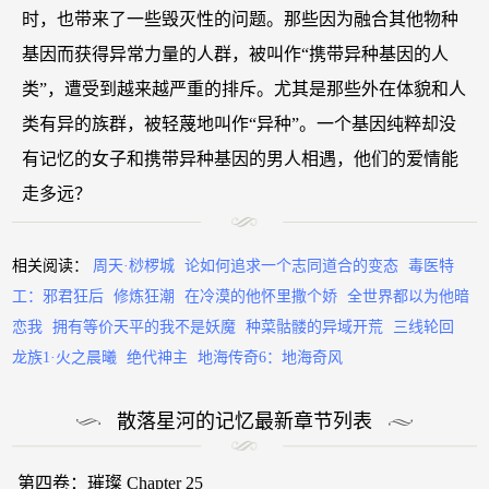
时，也带来了一些毁灭性的问题。那些因为融合其他物种
基因而获得异常力量的人群，被叫作“携带异种基因的人
类”，遭受到越来越严重的排斥。尤其是那些外在体貌和人
类有异的族群，被轻蔑地叫作“异种”。一个基因纯粹却没
有记忆的女子和携带异种基因的男人相遇，他们的爱情能
走多远？
相关阅读：
周天·桫椤城
论如何追求一个志同道合的变态
毒医特
工：邪君狂后
修炼狂潮
在冷漠的他怀里撒个娇
全世界都以为他暗
恋我
拥有等价天平的我不是妖魔
种菜骷髅的异域开荒
三线轮回
龙族1·火之晨曦
绝代神主
地海传奇6：地海奇风
散落星河的记忆最新章节列表
第四卷：璀璨 Chapter 25