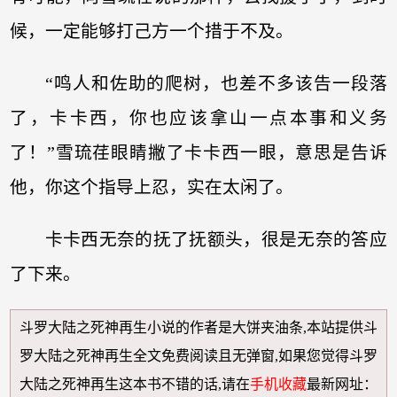
候，一定能够打己方一个措于不及。
“鸣人和佐助的爬树，也差不多该告一段落
了，卡卡西，你也应该拿山一点本事和义务
了！”雪琉荏眼睛撇了卡卡西一眼，意思是告诉
他，你这个指导上忍，实在太闲了。
卡卡西无奈的抚了抚额头，很是无奈的答应
了下来。
斗罗大陆之死神再生小说
的作者是大饼夹油条,本站提供
斗
罗大陆之死神再生全文免费阅读
且无弹窗,如果您觉得
斗罗
大陆之死神再生
这本书不错的话,请在
手机收藏
最新网址：