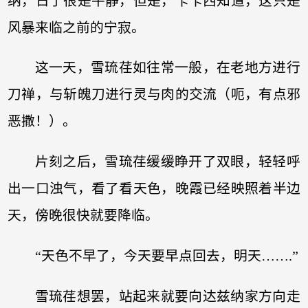
纳，日了很是平静，但是，卡卡西知道，这只是
风暴来临之前的宁寂。
这一天，雪琉荏如往常一般，在老地方进行
刀禅，与斩魄刀进行灵与肉的交流（呃，有点邪
恶撒！）。
片刻之后，雪琉荏缓缓睁开了双眼，轻轻呼
出一口浊气，看了看天色，晚霞已经映照着半边
天，傍晚很快就要降临。
“天色不早了，今天要早点回去，明天…….”
雪琉荏想罢，站起来就要向达兹纳家方向走