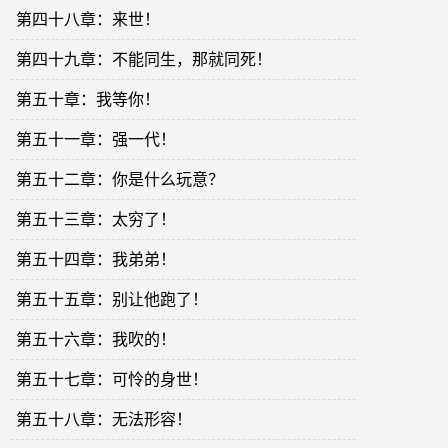
第四十八章：来世！
第四十九章：不能同生，那就同死！
第五十章：我等你！
第五十一章：强一代！
第五十二章：你是什么玩意？
第五十三章：太穷了！
第五十四章：我弟弟！
第五十五章：别让他跑了！
第五十六章：我吹的！
第五十七章：可怜的身世！
第五十八章：无法形容！