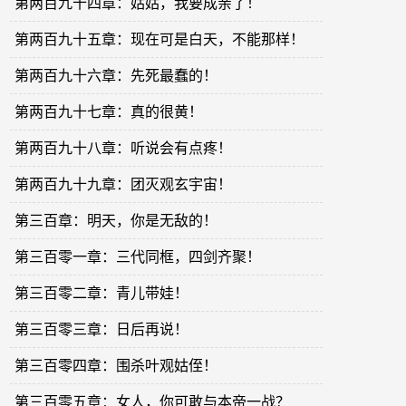
第两百九十四章：姑姑，我要成亲了！
第两百九十五章：现在可是白天，不能那样！
第两百九十六章：先死最蠢的！
第两百九十七章：真的很黄！
第两百九十八章：听说会有点疼！
第两百九十九章：团灭观玄宇宙！
第三百章：明天，你是无敌的！
第三百零一章：三代同框，四剑齐聚！
第三百零二章：青儿带娃！
第三百零三章：日后再说！
第三百零四章：围杀叶观姑侄！
第三百零五章：女人，你可敢与本帝一战？