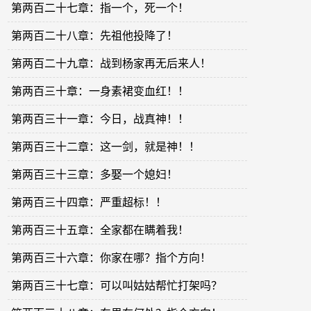
第两百二十七章：指一个，死一个！
第两百二十八章：先祖他投降了！
第两百二十九章：战到杨家再无后来人！
第两百三十章：一身素裙变血红！！
第两百三十一章：今日，战真神！！
第两百三十二章：这一剑，就是神！！
第两百三十三章：多娶一个媳妇！
第两百三十四章：严重超标！！
第两百三十五章：全家都在瞒着我！
第两百三十六章：你家在哪？指个方向！
第两百三十七章：可以叫姑姑帮忙打架吗？