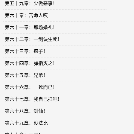
第五十九章：少做恶事！
第六十章：苦命人哎！
第六十一章：那场婚礼！
第六十二章：一剑诀生死！
第六十三章：疯子！
第六十四章：弹指灭之！
第六十五章：兄弟！
第六十六章：一死而已！
第六十七章：我自己扛吧！
第六十八章：剑仙！
第六十九章：没法比！