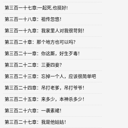
第三百一十七章:一起死,也挺好!
第三百一十八章：祖传忽悠！
第三百一十九章：我家里人对我很苛刻！
第三百二十章：那个地方也可以吗？
第三百二十一章：你这厮，好生歹毒！
第三百二十二章：三妻四妾？
第三百二十三章：忘掉一个人，应该很简单吧
第三百二十四章：吊打老爹，吊打爷爷！
第三百二十五章：来多少，本神杀多少！
第三百二十六章：一袭素裙！
第三百二十七章：我是他姑姑！