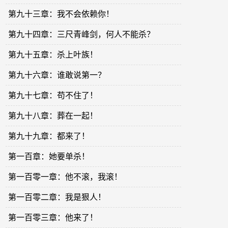
第九十三章：我不会依赖你！
第九十四章：三尺青峰剑，何人不能杀？
第九十五章：杀上叶族！
第九十六章：谁敢说第一？
第九十七章：苟不住了！
第九十八章：葬在一起！
第九十九章：都来了！
第一百章：她要单杀！
第一百零一章：他不滚，我滚！
第一百零二章：我是狠人！
第一百零三章：他来了！