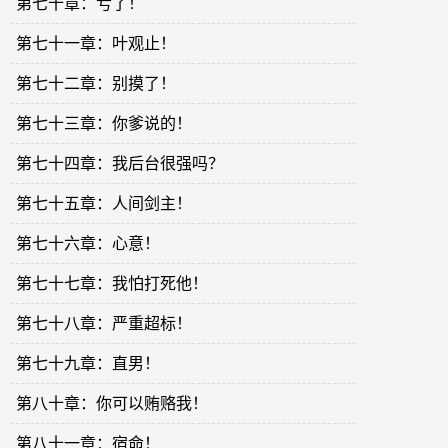
第七十章：亏了！
第七十一章：叶观止！
第七十二章：别摸了！
第七十三章：你爹说的！
第七十四章：我后台很强吗？
第七十五章：人间剑主！
第七十六章：心意！
第七十七章：我怕打死他！
第七十八章：严重超标！
第七十九章：直男！
第八十章：你可以贿赂我！
第八十一章：宿命！