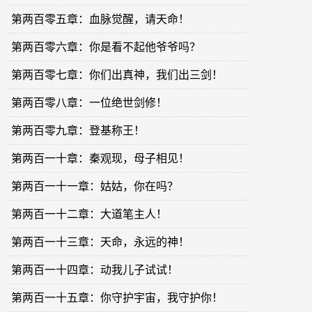
第两百零五章：血脉觉醒，请天命！
第两百零六章：你是看不起他爷爷吗？
第两百零七章：你们出真神，我们出三剑！
第两百零八章：一位绝世剑修！
第两百零九章：登基称王！
第两百一十章：秦观现，母子相见！
第两百一十一章：姑姑，你在吗？
第两百一十二章：大道笔主人！
第两百一十三章：天命，永远的神！
第两百一十四章：动我儿子试试！
第两百一十五章：你守护宇宙，我守护你！