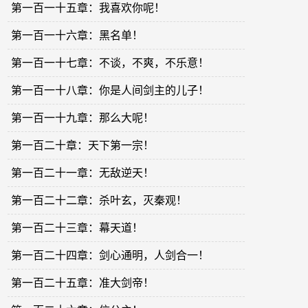
第一百一十五章：我喜欢你呢！
第一百一十六章：黑名单！
第一百一十七章：不谈，不爽，不乐意！
第一百一十八章：你是人间剑主的儿子！
第一百一十九章：那么大呢！
第一百二十章：天下第一宗！
第一百二十一章：无敌逆天！
第一百二十二章：杀叶玄，灭秦观！
第一百二十三章：幕天道！
第一百二十四章：剑心通明，人剑合一！
第一百二十五章：准大剑帝！