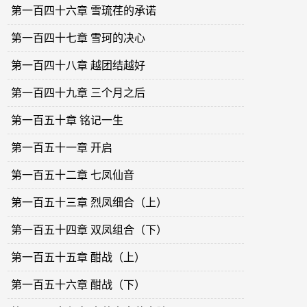
第一百四十六章 雪琉荏的承诺
第一百四十七章 雪珂的决心
第一百四十八章 越团结越好
第一百四十九章 三个月之后
第一百五十章 铭记一生
第一百五十一章 开启
第一百五十二章 七凤仙音
第一百五十三章 烈凤细合（上）
第一百五十四章 双凤组合（下）
第一百五十五章 酣战（上）
第一百五十六章 酣战（下）