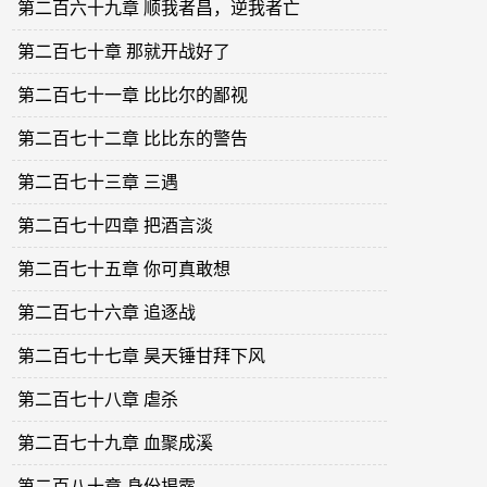
第二百六十九章 顺我者昌，逆我者亡
第二百七十章 那就开战好了
第二百七十一章 比比尔的鄙视
第二百七十二章 比比东的警告
第二百七十三章 三遇
第二百七十四章 把酒言淡
第二百七十五章 你可真敢想
第二百七十六章 追逐战
第二百七十七章 昊天锤甘拜下风
第二百七十八章 虐杀
第二百七十九章 血聚成溪
第二百八十章 身份揭露