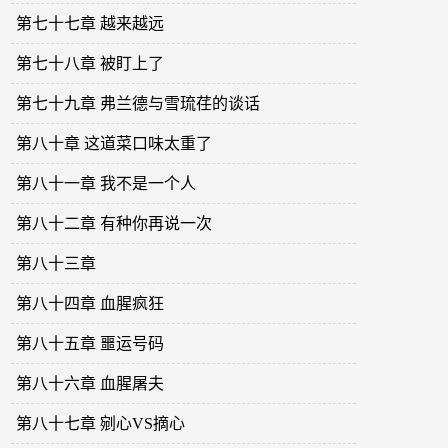
第七十七章 越来越远
第七十八章 被盯上了
第七十九章 弗兰德与雪琉荏的谈话
第八十章 这道菜口味太重了
第八十一章 我不是一个人
第八十二章 有种你再说一次
第八十三章
第八十四章 血腥疯狂
第八十五章 噩运号码
第八十六章 血腥屠夫
第八十七章 剜心VS摘心