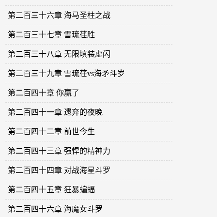
第二百三十六章 海马圣柱之战
第二百三十七章 雪琉荏胜
第二百三十八章 无限填装虚闪
第二百三十九章 雪琉荏vs海矛斗岁
第二百四十章 你赢了
第二百四十一章 遗弃的夜晚
第二百四十二章 前世今生
第二百四十三章 强悍的精神力
第二百四十四章 对战海星斗罗
第二百四十五章 狂暴蝙蝠
第二百四十六章 海魔女斗罗