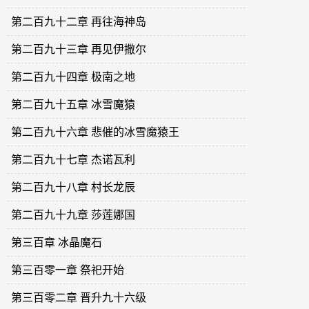
第二百九十二章 再往海神岛
第二百九十三章 再见伊撒尔
第二百九十四章 极南之地
第二百九十五章 冰雪魔猿
第二百九十六章 悲催的冰雪魔猿王
第二百九十七章 杰诺瓦利
第二百九十八章 村长龙辰
第二百九十九章 莎莲娜国
第三百章 冰晶魔石
第三百零一章 祭祀开始
第三百零二章 晋升九十六级