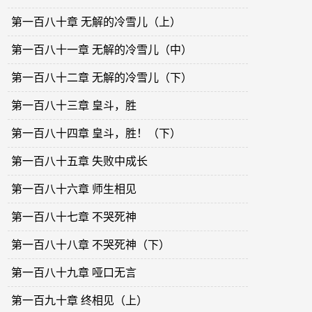
第一百八十章 无解的冷雪儿（上）
第一百八十一章 无解的冷雪儿（中）
第一百八十二章 无解的冷雪儿（下）
第一百八十三章 皇斗，胜
第一百八十四章 皇斗，胜！（下）
第一百八十五章 失败中成长
第一百八十六章 师生相见
第一百八十七章 不哭死神
第一百八十八章 不哭死神（下）
第一百八十九章 哑口无言
第一百九十章 终相见（上）