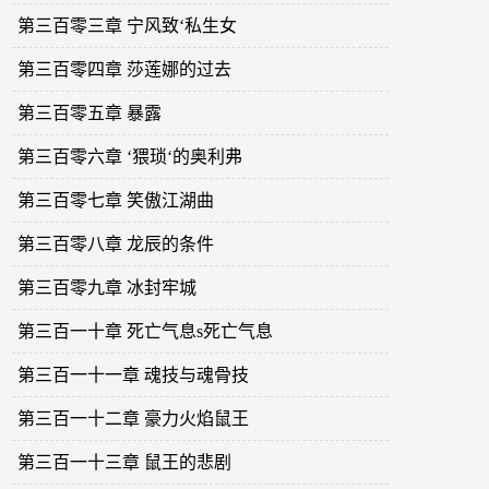
第三百零三章 宁风致‘私生女
第三百零四章 莎莲娜的过去
第三百零五章 暴露
第三百零六章 ‘猥琐‘的奥利弗
第三百零七章 笑傲江湖曲
第三百零八章 龙辰的条件
第三百零九章 冰封牢城
第三百一十章 死亡气息s死亡气息
第三百一十一章 魂技与魂骨技
第三百一十二章 豪力火焰鼠王
第三百一十三章 鼠王的悲剧