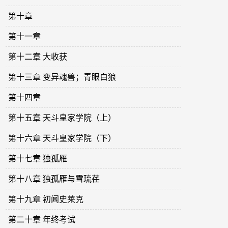
第十章
第十一章
第十二章 大收获
第十三章 变异魂兽；青眼白狼
第十四章
第十五章 天斗皇家学院（上）
第十六章 天斗皇家学院（下）
第十七章 独孤雁
第十八章 独孤雁与雪琉荏
第十九章 初闻史莱克
第二十章 年终考试