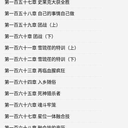
第一百五十七章 史莱克大获全胜
第一百五十八章 自己的事情自己做
第一百五十九章 团战（上）
第一百六十章 团战（下）
第一百六十一章 雪琉荏的特训（上）
第一百六十二章 雪琉荏的特训（下）
第一百六十三章 再临血腥疯狂
第一百六十四章 入乡随俗
第一百六十五章 死神猎杀者
第一百六十六章 魂斗牢笼
第一百六十七章 星位一体融合技
第一百六十八章 融合技的来历