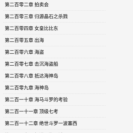
第二百零二章 拍卖会
第二百零三章 归源晶石之杀戮
第二百零四章 女皇比比东
第二百零五章 出海
第二百零六章 海盗
第二百零七章 击沉海盗船
第二百零八章 抵达海神岛
第二百零九章 海神岛
第二百一十章 海马斗罗的考验
第二百一十一章 顶级七考
第二百一十二章 绝世斗罗一波塞西