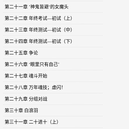
第二十一章 ’神鬼皆避‘的女魔头
第二十二章 年终考试—初试（上）
第二十三章 年终测试—初试（中）
第二十四章 年终测试—初试（下）
第二十五章 争论
第二十六章 ‘眼里只有自己’
第二十七章 魂斗开始
第二十八章 万年魂技；虚闪！
第二十九章 分组对战
第三十章 白浪羽
第三十一章 二十进十（上）