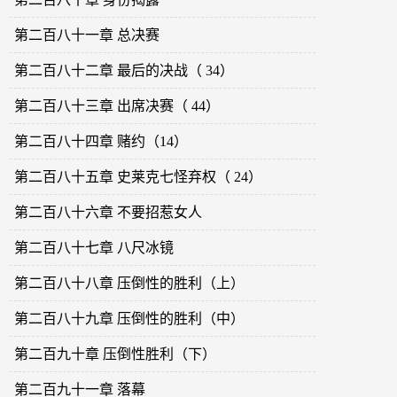
第二百八十一章 总决赛
第二百八十二章 最后的决战（ 34）
第二百八十三章 出席决赛（ 44）
第二百八十四章 赌约（14）
第二百八十五章 史莱克七怪弃权（ 24）
第二百八十六章 不要招惹女人
第二百八十七章 八尺冰镜
第二百八十八章 压倒性的胜利（上）
第二百八十九章 压倒性的胜利（中）
第二百九十章 压倒性胜利（下）
第二百九十一章 落幕