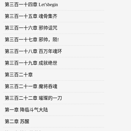
第三百一十四章 Let’sbegin
第三百一十五章 魂骨集齐
第三百一十六章 邪帅诅咒
第三百一十七章 邪帅，陨!
第三百一十八章 百万年魂环
第三百一十九章 成就绝世
第三百二十章
第三百二十一章 魔将吞魂
第三百二十二章 璀璨的一刀
第一章 降临斗气大陆
第二章 苏醒