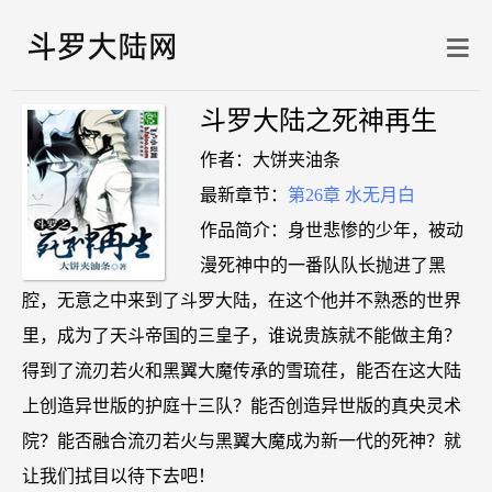
斗罗大陆之死神再生
作者：大饼夹油条
最新章节：
第26章 水无月白
作品简介：身世悲惨的少年，被动
漫死神中的一番队队长抛进了黑
腔，无意之中来到了斗罗大陆，在这个他并不熟悉的世界
里，成为了天斗帝国的三皇子，谁说贵族就不能做主角？
得到了流刃若火和黑翼大魔传承的雪琉荏，能否在这大陆
上创造异世版的护庭十三队？能否创造异世版的真央灵术
院？能否融合流刃若火与黑翼大魔成为新一代的死神？就
让我们拭目以待下去吧！