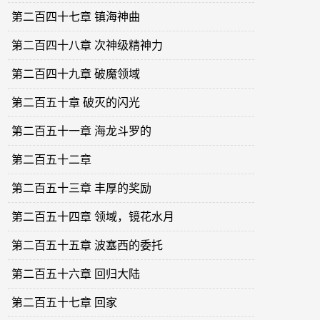
第二百四十七章 镇海神曲
第二百四十八章 次神级精神力
第二百四十九章 破魔领域
第二百五十章 破灭的闪光
第二百五十一章 海龙斗罗的
第二百五十二章
第二百五十三章 丰厚的奖励
第二百五十四章 领域，镜花水月
第二百五十五章 波塞西的委托
第二百五十六章 回归大陆
第二百五十七章 回家