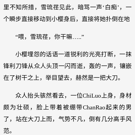
里不知所措，雪琉荏见此，暗骂一声‘白痴’，一
个瞬步直接移动到小樱身后，直接将她扑倒在地
“喂，雪琉荏，你干嘛…..”
小樱埋怨的话语一道锐利的光亮打断，一抹
锋利刀锋从众人头顶一闪而逝，轰的一声，镶嵌
在了树干之上，举目望去，赫然是一把大刀。
众人抬头骇然看去，一位ChiLuo上身，身材
颇为壮硕，脸上带着被绷带ChanRao起来的男
了，站在大刀上而，气势不凡，倒有几分高手风
范。