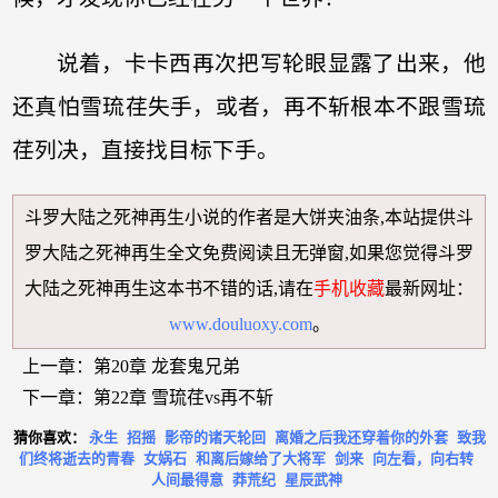
说着，卡卡西再次把写轮眼显露了出来，他
还真怕雪琉荏失手，或者，再不斩根本不跟雪琉
荏列决，直接找目标下手。
斗罗大陆之死神再生小说
的作者是大饼夹油条,本站提供
斗
罗大陆之死神再生全文免费阅读
且无弹窗,如果您觉得
斗罗
大陆之死神再生
这本书不错的话,请在
手机收藏
最新网址：
www.douluoxy.com
。
上一章：
第20章 龙套鬼兄弟
下一章：
第22章 雪琉荏vs再不斩
猜你喜欢：
永生
招摇
影帝的诸天轮回
离婚之后我还穿着你的外套
致我
们终将逝去的青春
女娲石
和离后嫁给了大将军
剑来
向左看，向右转
人间最得意
莽荒纪
星辰武神