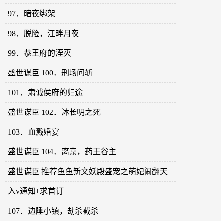
97．暗夜绑架
98．脱险，江畔月夜
99．恭王府的湮灭
盛世谋臣 100．刑场问斩
101．肃诚侯府的归途
盛世谋臣 102．沐长明之死
103．血溅婚宴
盛世谋臣 104．离京，药王谷主
盛世谋臣 推荐鱼鱼新文妖殿盛宠之萌妃闹翻天
入v通知+求首订
107．边陲小镇，劫杀截杀