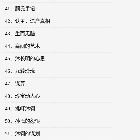
41．顾氏手记
42．认主，遗产真相
43．生而无脑
44．离间的艺术
45．沐长明的心思
46．九转玲珑
47．谋算
48．珍宝动人心
49．挑衅沐翎
50．孙氏的怨恨
51．沐翎的谋划