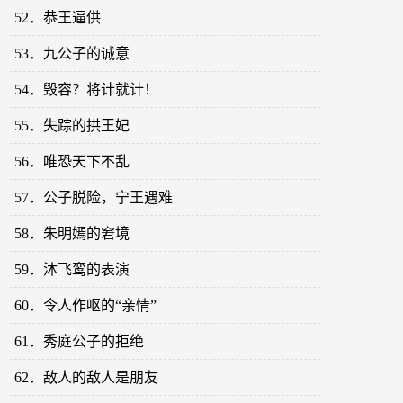
52．恭王逼供
53．九公子的诚意
54．毁容？将计就计！
55．失踪的拱王妃
56．唯恐天下不乱
57．公子脱险，宁王遇难
58．朱明嫣的窘境
59．沐飞鸾的表演
60．令人作呕的“亲情”
61．秀庭公子的拒绝
62．敌人的敌人是朋友