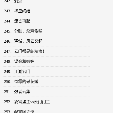
242．刺杀
243．华皇终结
244．流言再起
245．分赃，杀鸡儆猴
246．释然，风云又起
247．云门都是蛇精病！
248．误会和嫉妒
249．江湖名门
250．倒霉的采花贼
251．强者云集
252．凌霄堡主vs云门门主
253．藏宝图之谜