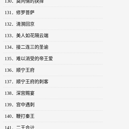
130．莫问情的抉择
131．修罗菩萨
132．清漪回京
133．美人如花隔云端
134．接二连三的圣谕
135．难以消受的帝王爱
136．顺宁王府
137．顺宁王府的刺客
138．深宫赐宴
139．宫中遇刺
140．鞭打秦王
141．二王合计