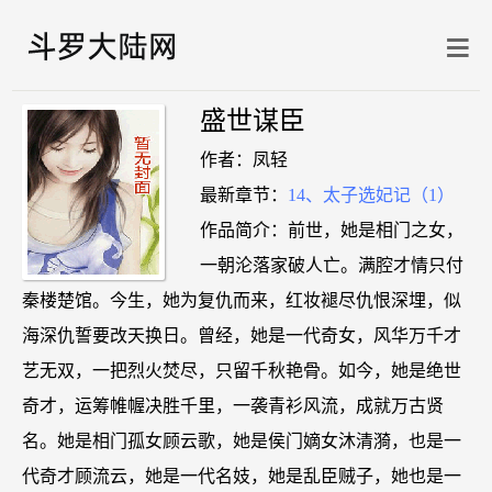
盛世谋臣
作者：凤轻
最新章节：
14、太子选妃记（1）
作品简介：前世，她是相门之女，
一朝沦落家破人亡。满腔才情只付
秦楼楚馆。今生，她为复仇而来，红妆褪尽仇恨深埋，似
海深仇誓要改天换日。曾经，她是一代奇女，风华万千才
艺无双，一把烈火焚尽，只留千秋艳骨。如今，她是绝世
奇才，运筹帷幄决胜千里，一袭青衫风流，成就万古贤
名。她是相门孤女顾云歌，她是侯门嫡女沐清漪，也是一
代奇才顾流云，她是一代名妓，她是乱臣贼子，她也是一