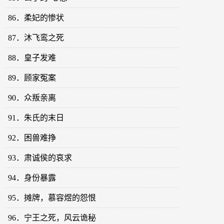
86．柔妃的惨状
87．沐飞鸾之死
88．皇子发难
89．顾家冤案
90．众叛亲离
91．朱氏的末日
92．困兽难挣
93．肃诚侯的哀求
94．身份暴露
95．摊牌，慕容煜的怨恨
96．宁王之死，风云诡秘