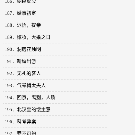
186．朝臣反应
187．婚事初定
188．迟悟，提亲
189．嫁妆，大婚之日
190．洞房花烛明
191．新婚出游
192．无礼的客人
193．气晕梅太夫人
194．回京，离别，人质
195．北汉皇的馊主意
196．科考弊案
197．罪不可恕