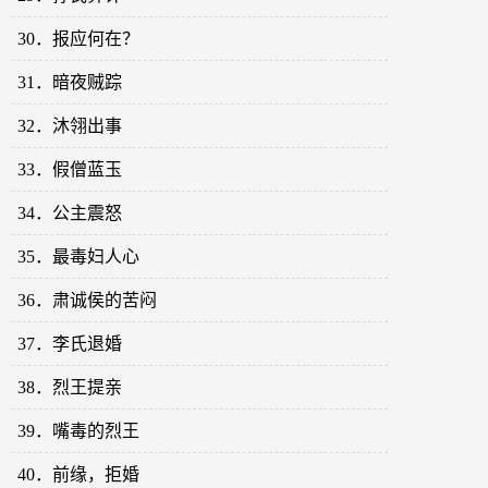
30．报应何在？
31．暗夜贼踪
32．沐翎出事
33．假僧蓝玉
34．公主震怒
35．最毒妇人心
36．肃诚侯的苦闷
37．李氏退婚
38．烈王提亲
39．嘴毒的烈王
40．前缘，拒婚