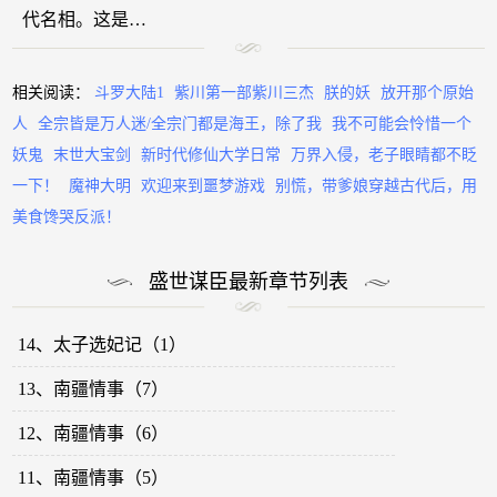
代名相。这是…
相关阅读：
斗罗大陆1
紫川第一部紫川三杰
朕的妖
放开那个原始
人
全宗皆是万人迷/全宗门都是海王，除了我
我不可能会怜惜一个
妖鬼
末世大宝剑
新时代修仙大学日常
万界入侵，老子眼睛都不眨
一下！
魔神大明
欢迎来到噩梦游戏
别慌，带爹娘穿越古代后，用
美食馋哭反派！
盛世谋臣最新章节列表
14、太子选妃记（1）
13、南疆情事（7）
12、南疆情事（6）
11、南疆情事（5）