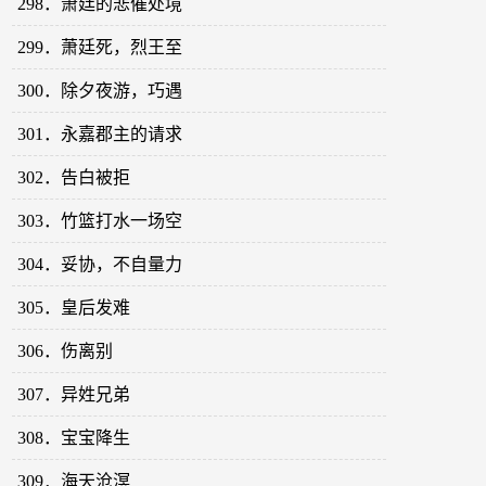
298．萧廷的悲催处境
299．萧廷死，烈王至
300．除夕夜游，巧遇
301．永嘉郡主的请求
302．告白被拒
303．竹篮打水一场空
304．妥协，不自量力
305．皇后发难
306．伤离别
307．异姓兄弟
308．宝宝降生
309．海天沧溟