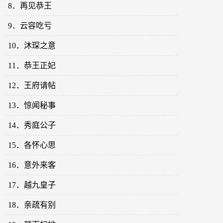
8．再见恭王
9．云容吃亏
10．沐琛之意
11．恭王正妃
12．王府请帖
13．惊闻秘事
14．秀庭公子
15．各怀心思
16．意外来客
17．越九皇子
18．亲疏有别