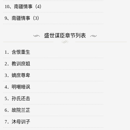
10、南疆情事（4）
9、南疆情事（3）
盛世谋臣章节列表
1．含恨重生
2．教训庶姐
3．嫡庶尊卑
4．明嘲暗讽
5．孙氏还击
6．故院兰芷
7．沐母训子