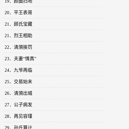
19．颜面扫地
20．平王表哥
21．顾氏宝藏
21．烈王相助
22．清漪挨罚
23．夫妻“情真”
24．九爷再临
25．交易始末
26．清漪出城
27．公子病发
28．再见容瑾
29．孙氏算计