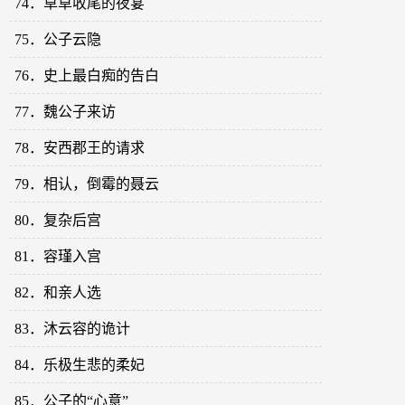
74．草草收尾的夜宴
75．公子云隐
76．史上最白痴的告白
77．魏公子来访
78．安西郡王的请求
79．相认，倒霉的聂云
80．复杂后宫
81．容瑾入宫
82．和亲人选
83．沐云容的诡计
84．乐极生悲的柔妃
85．公子的“心意”