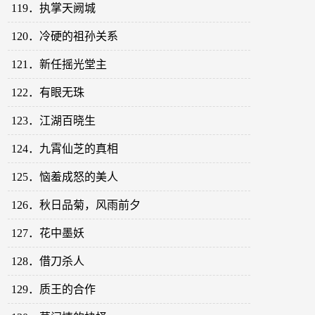
119．执掌天阙城
120．冷硬的祖孙关系
121．新任摇光堂主
122．有眼无珠
123．江湖百晓生
124．九霄仙芝的真相
125．恼羞成怒的美人
126．秋日品菊，风雨前夕
127．花中墨妖
128．借刀杀人
129．质王的合作