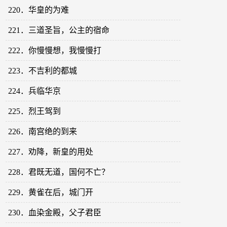
220．华皇的为难
221．三道圣旨，公主的宿命
222．你慢慢想，我慢慢打
223．不吉利的都城
224．兵临华京
225．烈王驾到
226．南宫绝的到来
227．劝降，新皇的用处
228．君既无道，国何不亡？
229．黄雀在后，城门开
230．血染金殿，父子君臣