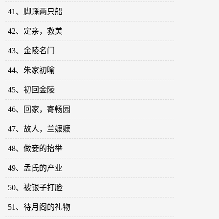
41、脚踩两只船
42、定亲，救美
43、金陵名门
44、朱家初喻
45、初回金陵
46、回家，寄畅园
47、故人，兰嬷嬷
48、做妾的抬举
49、孟氏的产业
50、被银子打脸
51、待月阁的礼物