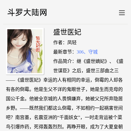
盛世医妃
作者：凤轻
最新章节：
306、守城
作品简介：继《盛世嫡妃》、《盛
世谋臣》之后，盛世三部曲之三
——《盛世医妃》幸运的人有相同的幸运，倒霉的人却各
有各的倒霉。他是生父不详的鬼眼世子，她是生而克母的
国公千金。他被全京城的人畏惧嫌弃，她被父兄所弃隐居
乡野。——既然我们都这么倒霉，不如相约一起祸害世间
吧？南宫墨，名震亚洲的“千面妖女”，一时走背运被个菜
鸟引爆炸药，死得轰轰烈烈。再睁开眼，成为了大夏皇朝