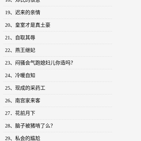
19、迟来的亲情
20、皇室才是真土豪
21、自取其辱
22、燕王继妃
23、闷骚会气跑媳妇儿你造吗？
24、冷暖自知
25、现成的采药工
26、南宫家来客
27．花前月下
28、脑子被猪啃了么？
29、私会的尴尬