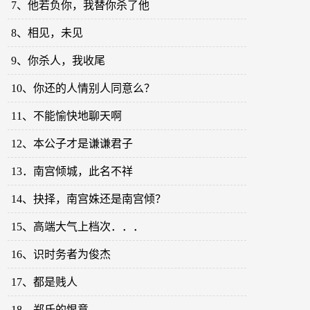
7、他若负你，我替你杀了他
8、相见，未见
9、你杀人，我收尾
10、你还的人情别人同意么？
11、不能愉快地聊天啊
12、本公子才是谦谦君子
13．南宫倾城，此名不祥
14、抉择，南宫姝还是南宫倾？
15、高端大气上档次．．．
16、识时务者为俊杰
17、都是贱人
18、郑氏的恨意