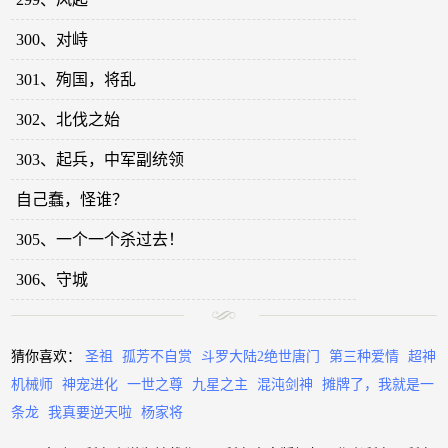
300、对峙
301、殉国，将乱
302、北伐之始
303、起兵，中军副统领
自己蠢，怪谁？
305、一个一个杀过去！
306、守城
猜你喜欢：
圣祖
孤芳不自赏
斗罗大陆2绝世唐门
第三种爱情
超神
机械师
神宠进化
一世之尊
九星之主
混沌剑神
摊牌了，我就是一
条龙
我真要逆天啦
杨家将