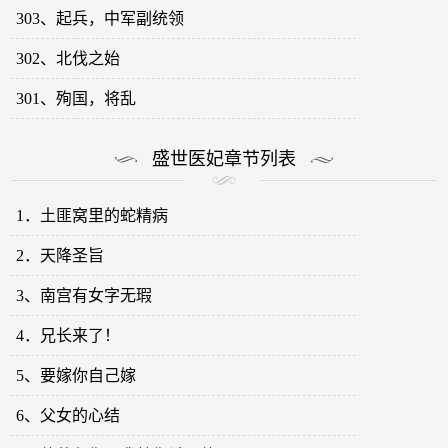
303、起兵，中军副统领
302、北伐之始
301、殉国，将乱
盛世医妃章节列表
1．土匪窝里的蛇精病
2．天降圣旨
3、南宫有女字无瑕
4．兄长来了！
5、要嫁你自己嫁
6、父女的心结