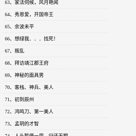
63、家法伺候，风月艳闻
64、秀恩爱，开国帝王
65、余波未平
66、想绿我．．．找死！
67、叛乱
68、拜访靖江郡王府
69、神秘的面具男
70、客栈、神兵、美人
71、初到辰州
72、鸿鸣刀、第一美人
73、孟玥的才智
74、人头暂借一用，归还无期