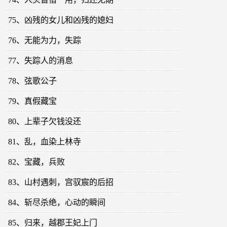
75、凶残的女儿和凶残的媳妇
76、无能为力，失踪
77、失踪人的消息
78、弦歌公子
79、真假藏宝
80、上辈子欠钱没还
81、乱，血染上林寺
82、宝藏，兵败
83、山村遇刺，宫驭宸的后招
84、斩尽杀绝，心动的瞬间
85、归来，越郡王妃上门