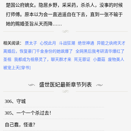
楚国公府嫡女。隐居乡野，采采药，杀杀人，没事的时候
打师傅。原本以为会一直逍遥自在下去，直到一张不输于
她的赐婚圣旨从天而降……
相关阅读：
赝太子
心悦此月
斗战狂潮
绝世神通
异能之纨绔天才
离婚后，恢复豪门千金身份的她飒爆了
全网黑后我考研清华爆红了
圣祖
我都成为祖祭灵了，聊天群才来
死无罪证
小蘑菇
废物美人
被宠上天[穿书]
盛世医妃最新章节列表
306、守城
305、一个一个杀过去！
自己蠢，怪谁？