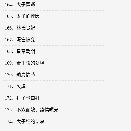
164、太子薨逝
165、太子的死因
166、林氏贵妃
167、深宫惊变
168、皇帝驾崩
169、萧千夜的处境
170、瑜亮情节
171、欠虐！
172、打了也白打
173、不欢而散，疫情曝光
174、太子妃的悲哀