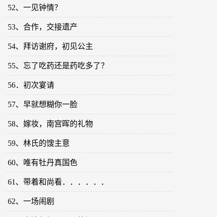
52、一见钟情？
53、合作，交接遗产
54、拜访谢府，初见公主
55、忘了吃药还是药吃多了？
56．初次宴请
57、早就想糊你一脸
58、嫁妆，南宫晖的礼物
59、林氏的馊主意
60、唯有牡丹真国色
61、带着和尚看．．．．．．
62、一场闹剧