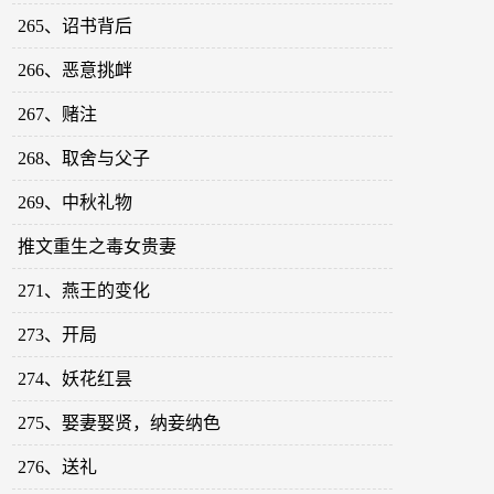
265、诏书背后
266、恶意挑衅
267、赌注
268、取舍与父子
269、中秋礼物
推文重生之毒女贵妻
271、燕王的变化
273、开局
274、妖花红昙
275、娶妻娶贤，纳妾纳色
276、送礼