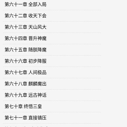
第六十一章 全部入局
第六十二章 收天下会
第六十三章 天山风大
第六十四章 晋升神魔
第六十五章 随朕降魔
第六十六章 初步降服
第六十七章 人间极品
第六十八章 麒麟魔出
第六十九章 远古神话
第七十章 终悟三皇
第七十一章 直接镇压