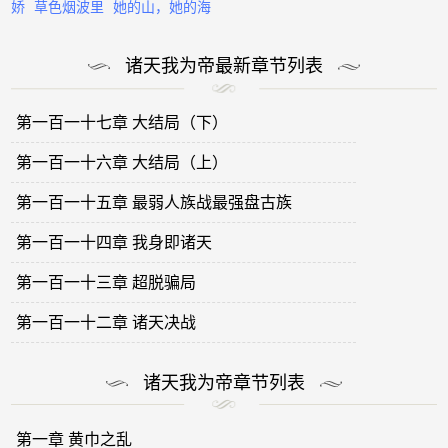
娇
草色烟波里
她的山，她的海
诸天我为帝最新章节列表
第一百一十七章 大结局（下）
第一百一十六章 大结局（上）
第一百一十五章 最弱人族战最强盘古族
第一百一十四章 我身即诸天
第一百一十三章 超脱骗局
第一百一十二章 诸天决战
诸天我为帝章节列表
第一章 黄巾之乱