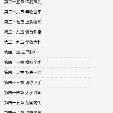
第三十五章 传我神剑
第三十六章 毒物西来
第三十七章 上钩收网
第三十八章 俯首称臣
第三十九章 坐收渔利
第四十章 三尸脑神
第四十一章 横扫全场
第四十二章 技高一筹
第四十三章 请你下手
第四十四章 太子监国
第四十五章 金国内忧
第四十六章 段誉警示