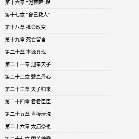
第十六章 “泥菩萨”现
第十七章 “舍己救人”
第十八章 批命改变
第十九章 死亡留言
第二十章 本源具现
第二十一章 迎奉天子
第二十二章 碧血丹心
第二十三章 天子归来
第二十四章 君君臣臣
第二十五章 直接清洗
第二十六章 太庙祭祖
第二十七章 围杀雄霸