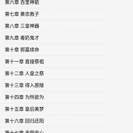
第六章 百里神箭
第七章 黄忠救子
第八章 三皇神器
第九章 毒奶鬼才
第十章 郭嘉续命
第十一章 直接祭祖
第十二章 人皇之祭
第十三章 得入原陵
第十四章 为所欲为
第十五章 皇后美梦
第十六章 回归还阳
第十七章 赤胆忠心