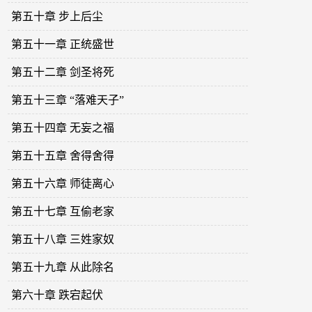
第五十章 步上后尘
第五十一章 正统盛世
第五十二章 剑圣将死
第五十三章 “落难天子”
第五十四章 无妄之福
第五十五章 舍得舍得
第五十六章 师徒离心
第五十七章 互偷老家
第五十八章 三姓家奴
第五十九章 从此除名
第六十章 跌宕起伏