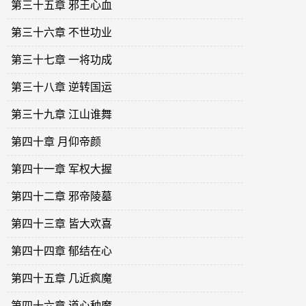
第三十五章 邪王心血
第三十六章 不世功业
第三十七章 一将功成
第三十八章 逆转国运
第三十九章 江山谁舞
第四十章 月仰帝颜
第四十一章 军权大握
第四十二章 邪帝陵墓
第四十三章 皆大欢喜
第四十四章 郁结在心
第四十五章 几近疯魔
第四十六章 道心种魔