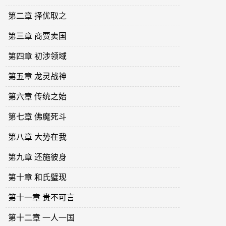
第二章 择优取之
第三章 商贾卖国
第四章 初涉领域
第五章 龙灵战神
第六章 传统之始
第七章 佛魔死斗
第八章 大势在我
第九章 还施彼身
第十章 和氏璧现
第十一章 贵不可言
第十二章 一人一国