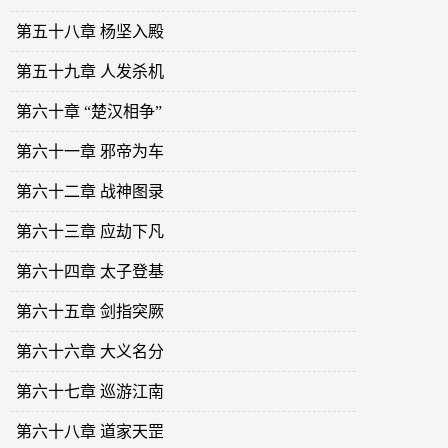
第五十八章 杨坚入殿
第五十九章 人发杀机
第六十章 “楚汉相争”
第六十一章 邪帝为车
第六十二章 战神图录
第六十三章 应劫下凡
第六十四章 太子登基
第六十五章 剑指突厥
第六十六章 大义名分
第六十七章 巡游江南
第六十八章 道家天罡