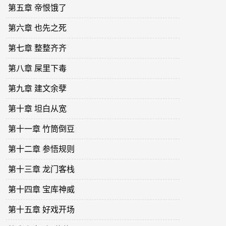
第五章 帝恨饿了
第六章 也先之死
第七章 整整齐齐
第八章 屎里下毒
第九章 建文余孽
第十章 坦白从宽
第十一章 竹筒倒豆
第十二章 参悟规则
第十三章 龙门客栈
第十四章 宝库神威
第十五章 好戏开场