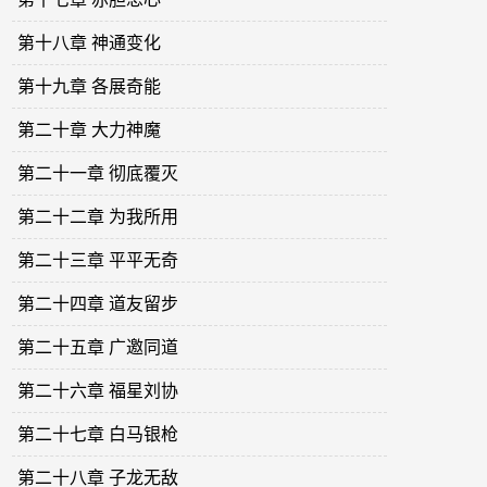
第十八章 神通变化
第十九章 各展奇能
第二十章 大力神魔
第二十一章 彻底覆灭
第二十二章 为我所用
第二十三章 平平无奇
第二十四章 道友留步
第二十五章 广邀同道
第二十六章 福星刘协
第二十七章 白马银枪
第二十八章 子龙无敌