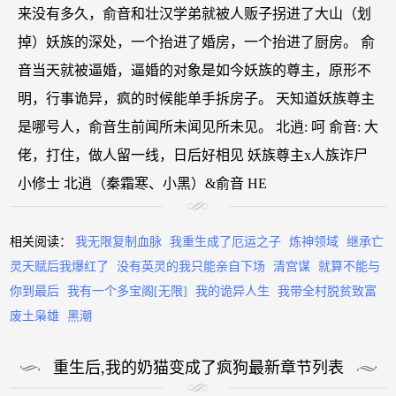
来没有多久，俞音和壮汉学弟就被人贩子拐进了大山（划
掉）妖族的深处，一个抬进了婚房，一个抬进了厨房。 俞
音当天就被逼婚，逼婚的对象是如今妖族的尊主，原形不
明，行事诡异，疯的时候能单手拆房子。 天知道妖族尊主
是哪号人，俞音生前闻所未闻见所未见。 北逍: 呵 俞音: 大
佬，打住，做人留一线，日后好相见 妖族尊主x人族诈尸
小修士 北逍（秦霜寒、小黑）&俞音 HE
相关阅读：
我无限复制血脉
我重生成了厄运之子
炼神领域
继承亡
灵天赋后我爆红了
没有英灵的我只能亲自下场
清宫谋
就算不能与
你到最后
我有一个多宝阁[无限]
我的诡异人生
我带全村脱贫致富
废土枭雄
黑潮
重生后,我的奶猫变成了疯狗最新章节列表