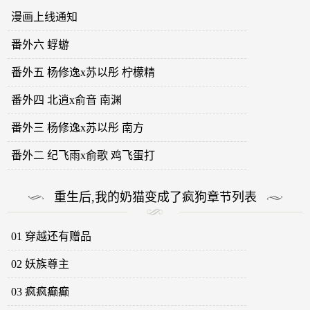
漫画上线通知
番外六 蜉蝣
番外五 杨修逸x苏以彤 柠檬精
番外四 北逍x俞音 南渊
番外三 杨修逸x苏以彤 南方
番外二 纪飞雨x俞歌 鸡飞蛋打
重生后,我的奶猫变成了疯狗章节列表
01 穿越还有赠品
02 妖族尊主
03 疯疯癫癫