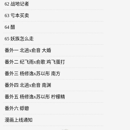
62 战地记者
63 亏本买卖
64 醋
65 妖族怎么走
番外一 北逍x俞音 大婚
番外二 纪飞雨x俞歌 鸡飞蛋打
番外三 杨修逸x苏以彤 南方
番外四 北逍x俞音 南渊
番外五 杨修逸x苏以彤 柠檬精
番外六 蜉蝣
漫画上线通知