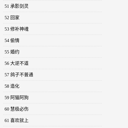
51 承影剑灵
52 回家
53 修补神魂
54 偷情
55 婚约
56 大逆不道
57 鸽子不普通
58 造化
59 阿猫阿狗
60 慧极必伤
61 喜欢就上