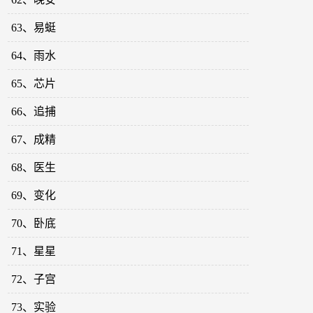
63、易蜓
64、雨水
65、芯片
66、追捕
67、成精
68、医生
69、变化
70、卧底
71、星星
72、子宫
73、实验