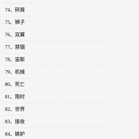
74、碎屑
75、狮子
76、双翼
77、禁锢
78、宙斯
79、机械
80、死亡
81、限时
82、世界
83、接收
84、嫉妒