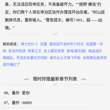
差，无法适应险地任务，不具备破坏力。”“按照‘螨虫’约
定，你们两个人将在停泊区协作办理连环凶杀案。”时山延
删掉讯息，重新输入。“警告提示，编号7-001，超——凶
噢。”
相关阅读：
绅士的仆人
武墓
那些回不去的年少时光
民国第一军
阀
恶龙的低语
刺客之王
史上最狂老祖
假戏[娱乐圈]
超品战兵
离婚后，乔总的孕妻光芒四射
诸天从让子弹飞开始
全网黑后我考研
清华爆红了
限时狩猎最新章节列表
98、番外 ·爱你
97、番外 ·36809