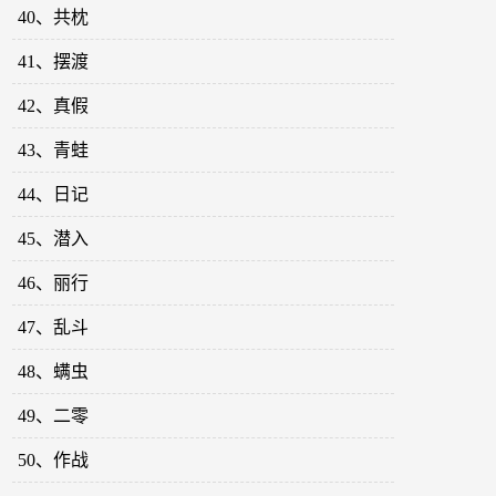
40、共枕
41、摆渡
42、真假
43、青蛙
44、日记
45、潜入
46、丽行
47、乱斗
48、螨虫
49、二零
50、作战