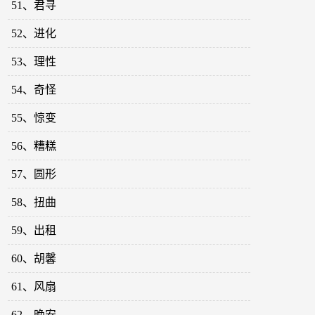
51、君寻
52、进化
53、理性
54、奇怪
55、惊变
56、糟糕
57、圆形
58、扭曲
59、出租
60、胡馨
61、风扇
62、晚安