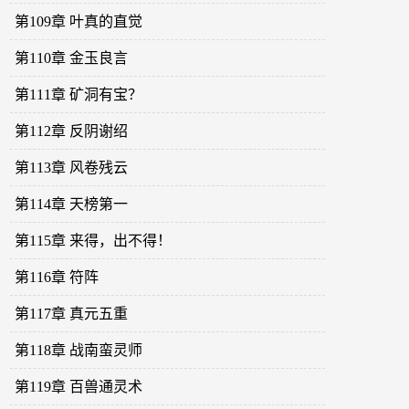
第109章 叶真的直觉
第110章 金玉良言
第111章 矿洞有宝？
第112章 反阴谢绍
第113章 风卷残云
第114章 天榜第一
第115章 来得，出不得！
第116章 符阵
第117章 真元五重
第118章 战南蛮灵师
第119章 百兽通灵术