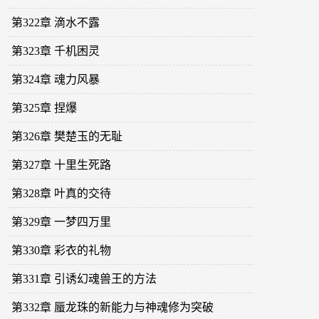
第322章 滴水不露
第323章 千机困灵
第324章 魂力风暴
第325章 捏爆
第326章 樊楚玉的无耻
第327章 十里生死路
第328章 叶真的交待
第329章 一梦四万里
第330章 彩衣的礼物
第331章 引诱幻魂兽王的方法
第332章 蜃龙珠的新能力与神魂修为突破