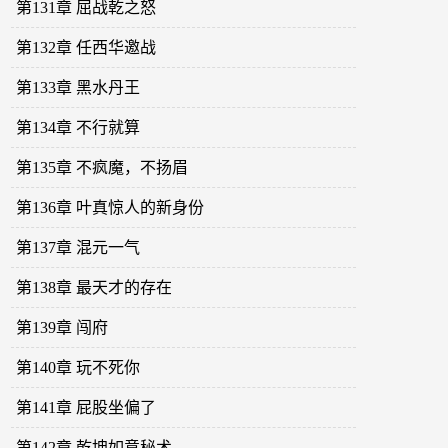
第131章 屈战乾之怒
第132章 任西华邀战
第133章 黑水丹王
第134章 不行就算
第135章 不疯魔，不扬眉
第136章 叶真惊人的新身份
第137章 混元一气
第138章 最天才的存在
第139章 闯府
第140章 玩不死你
第141章 屁股坐偏了
第142章 乾坤如意秘术