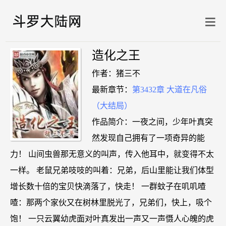
造化之王
作者：猪三不
最新章节：
第3432章 大道在凡俗
（大结局）
作品简介：一夜之间，少年叶真突
然发现自己拥有了一项奇异的能
力！ 山间虫兽那无意义的叫声，传入他耳中，就变得不太
一样。 老鼠兄弟吱吱的叫着：兄弟，后山里能让我们体型
增长数十倍的宝贝快滴落了，快走！ 一群蚊子在叽叽喳
喳：那两个家伙又在树林里脱光了，兄弟们，快上，吸个
饱！ 一只云翼幼虎面对叶真发出一声又一声慑人心魄的虎