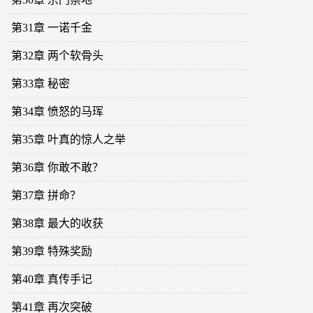
第31章 一诺千金
第32章 两个软骨头
第33章 秘密
第34章 愤怒的马珲
第35章 叶真的惊人之举
第36章 你敢不敢？
第37章 拼命？
第38章 最大的收获
第39章 特殊奖励
第40章 真传手记
第41章 再次突破