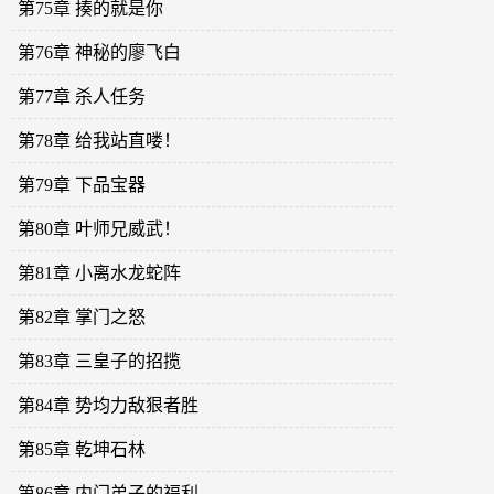
第75章 揍的就是你
第76章 神秘的廖飞白
第77章 杀人任务
第78章 给我站直喽！
第79章 下品宝器
第80章 叶师兄威武！
第81章 小离水龙蛇阵
第82章 掌门之怒
第83章 三皇子的招揽
第84章 势均力敌狠者胜
第85章 乾坤石林
第86章 内门弟子的福利