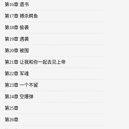
第16章 遗书
第17章 搏杀鳄鱼
第18章 偷袭
第19章 遇袭
第20章 被围
第21章 让我和你一起去见上帝
第22章 军魂
第23章 一个不留
第24章 空爆弹
第25章
第26章