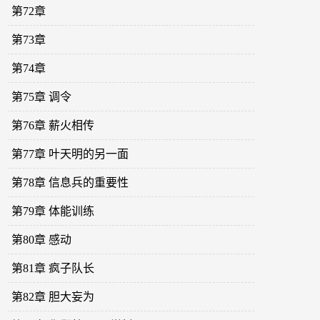
第72章
第73章
第74章
第75章 调令
第76章 薪火相传
第77章 叶天明的另一面
第78章 信息兵的重要性
第79章 体能训练
第80章 感动
第81章 疯子队长
第82章 胆大妄为