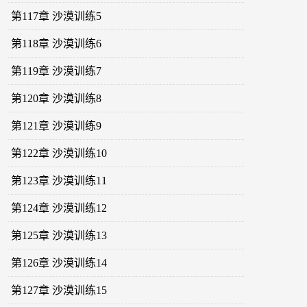
第117章 沙漠训练5
第118章 沙漠训练6
第119章 沙漠训练7
第120章 沙漠训练8
第121章 沙漠训练9
第122章 沙漠训练10
第123章 沙漠训练11
第124章 沙漠训练12
第125章 沙漠训练13
第126章 沙漠训练14
第127章 沙漠训练15