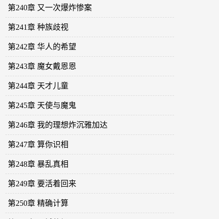
第240章 又一次爆炸惨案
第241章 种族歧视
第242章 华人的希望
第243章 魔女戴恩恩
第244章 天才儿童
第245章 天使与魔鬼
第246章 我的理想炸沉雅加达
第247章 算你识相
第248章 暴乱真相
第249章 要活着回来
第250章 精确计算