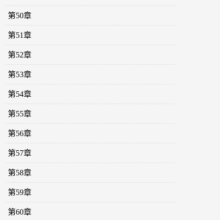
第50章
第51章
第52章
第53章
第54章
第55章
第56章
第57章
第58章
第59章
第60章