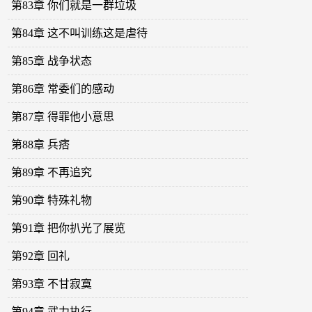
第83章 你们就是一群垃圾
第84章 这不叫训练这是虐待
第85章 战争状态
第86章 常委们的感动
第87章 得罪他小意思
第88章 兵痞
第89章 不再追究
第90章 特殊礼物
第91章 把你扒光了展览
第92章 回礼
第93章 不甘寂寞
第94章 武力执行