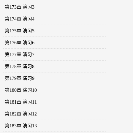
第173章 演习3
第174章 演习4
第175章 演习5
第176章 演习6
第177章 演习7
第178章 演习8
第179章 演习9
第180章 演习10
第181章 演习11
第182章 演习12
第183章 演习13