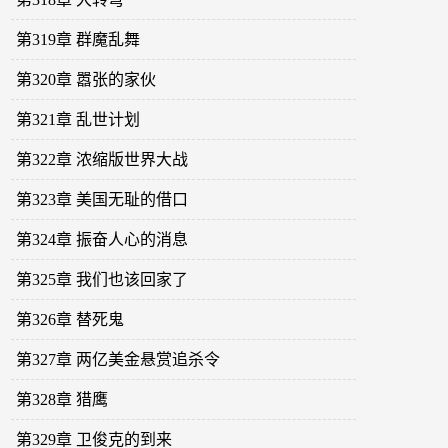
第319章 群魔乱舞
第320章 嚣张的家伙
第321章 乱世计划
第322章 浓缩版世界大战
第323章 美国无耻的借口
第324章 振奋人心的消息
第325章 我们也该回家了
第326章 替死鬼
第327章 两亿美金悬赏追杀令
第328章 猎鹰
第329章 卫俊克的到来