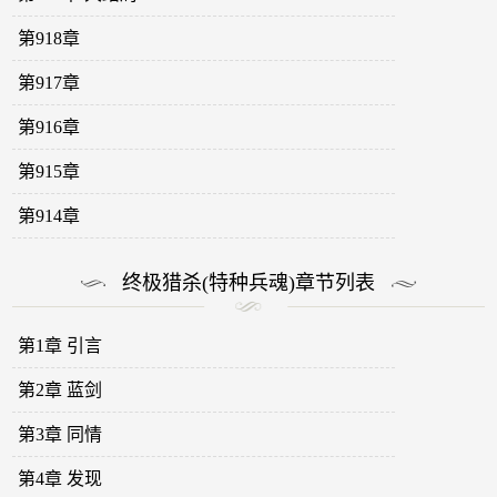
第918章
第917章
第916章
第915章
第914章
终极猎杀(特种兵魂)章节列表
第1章 引言
第2章 蓝剑
第3章 同情
第4章 发现