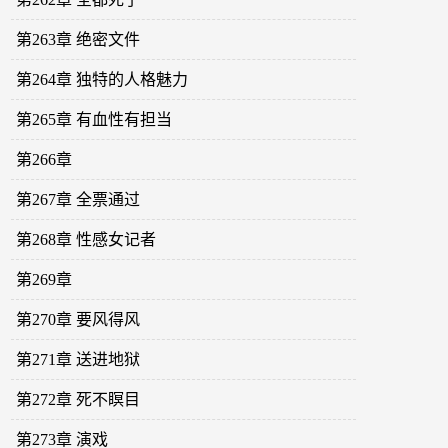
第263章 绝密文件
第264章 独特的人格魅力
第265章 有血性有担当
第266章
第267章 全票通过
第268章 性感女记者
第269章
第270章 要风得风
第271章 送进地狱
第272章 死不瞑目
第273章 演戏