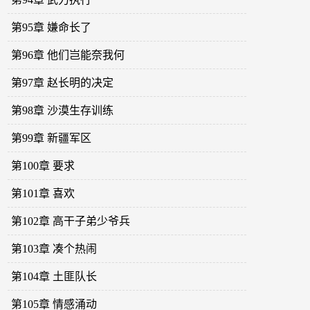
第95章 嫌命长了
第96章 他们岂能奈我何
第97章 赵长明的决定
第98章 沙漠生存训练
第99章 新疆军区
第100章 要求
第101章 喜欢
第102章 高干子弟少爷兵
第103章 凑个热闹
第104章 土匪队长
第105章 情感涌动