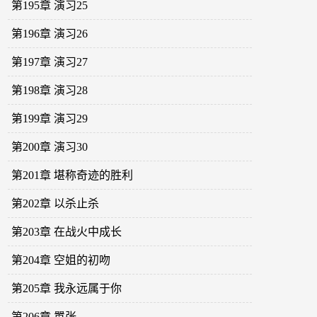
第195章 演习25
第196章 演习26
第197章 演习27
第198章 演习28
第199章 演习29
第200章 演习30
第201章 堪称奇迹的胜利
第202章 以杀止杀
第203章 在战火中成长
第204章 空姐的初吻
第205章 我永远属于你
第206章 嚣张