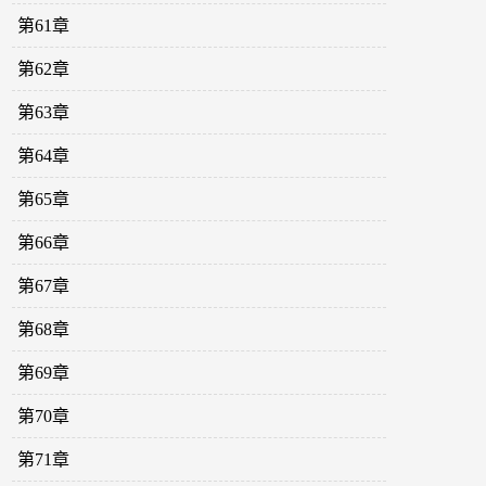
第61章
第62章
第63章
第64章
第65章
第66章
第67章
第68章
第69章
第70章
第71章