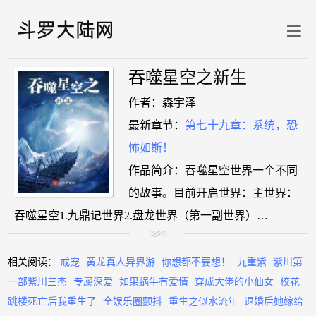
吞噬星空之新生
作者：森宇泽
最新章节：
第七十九章：系统，恐
怖如斯！
作品简介：吞噬星空世界一个不同
的故事。目前开启世界：主世界：
吞噬星空1.九鼎记世界2.盘龙世界（第一副世界）…
相关阅读：
戒宠
黄龙真人异界游
你想都不要想！
九重紫
紫川第
一部紫川三杰
专属深爱
如果蜗牛有爱情
穿成大佬的小仙女
校花
跳楼死亡后我重生了
全娱乐圈颤抖
重生之似水流年
退婚后她嫁给