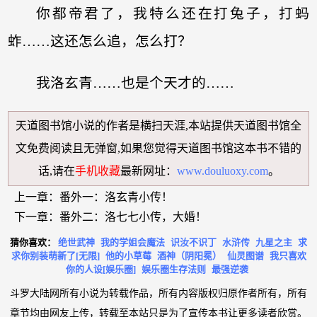
你都帝君了，我特么还在打兔子，打蚂
蚱……这还怎么追，怎么打？
我洛玄青……也是个天才的……
天道图书馆小说
的作者是横扫天涯,本站提供
天道图书馆全
文免费阅读
且无弹窗,如果您觉得
天道图书馆
这本书不错的
话,请在
手机收藏
最新网址：
www.douluoxy.com
。
上一章：
番外一：洛玄青小传！
下一章：
番外二：洛七七小传，大婚！
猜你喜欢：
绝世武神
我的学姐会魔法
识汝不识丁
水浒传
九星之主
求
求你别装萌新了[无限]
他的小草莓
酒神（阴阳冕）
仙灵图谱
我只喜欢
你的人设[娱乐圈]
娱乐圈生存法则
最强逆袭
斗罗大陆网所有小说为转载作品，所有内容版权归原作者所有，所有
章节均由网友上传，转载至本站只是为了宣传本书让更多读者欣赏。