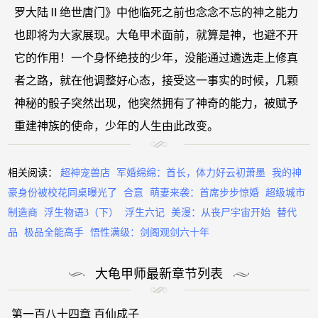
罗大陆Ⅱ绝世唐门》中他临死之前也念念不忘的神之能力
也即将为大家展现。大龟甲术面前，就算是神，也避不开
它的作用！一个身怀绝技的少年，没能通过遴选走上修真
者之路，就在他调整好心态，接受这一事实的时候，几颗
神秘的骰子突然出现，他突然拥有了神奇的能力，被赋予
重建神族的使命，少年的人生由此改变。
相关阅读：
超神宠兽店
军婚绵绵：首长，体力好云初萧墨
我的神
豪身份被校花同桌曝光了
合意
萌妻来袭：首席步步惊婚
超级城市
制造商
浮生物语3（下）
浮生六记
美漫：从丧尸宇宙开始
替代
品
极品全能高手
悟性满级：剑阁观剑六十年
大龟甲师最新章节列表
第一百八十四章 百仙成子