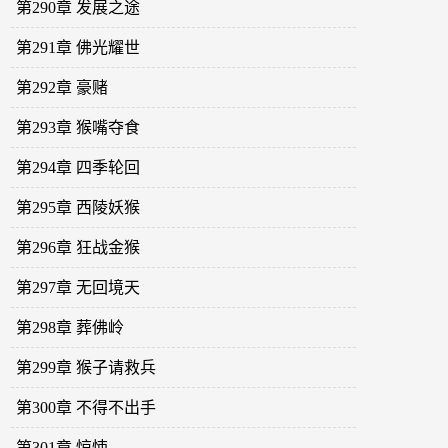
第290章 发展之途
第291章 佛光耀世
第292章 豪赌
第293章 猴嘴夺食
第294章 四季轮回
第295章 西陵妖猴
第296章 狂战金猴
第297章 无回境天
第298章 葬佛岭
第299章 猴子请救兵
第300章 不得不出手
第301章 惊悚