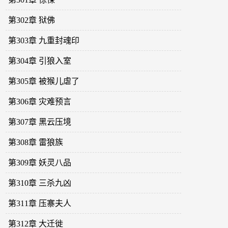
第302章 狱佛
第303章 九重封魂印
第304章 引狼入室
第305章 被猴儿虐了
第306章 灾难预言
第307章 黑云压境
第308章 雷狼族
第309章 妖灵八品
第310章 三杀九凶
第311章 压寨夫人
第312章 大迁徙