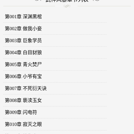
第001章 深渊黑棺
第002章 做我小妾
第003章 巨象学员
第004章 白目豺狼
第005章 青火焚尸
第006章 小爷有宝
第007章 不死衍天诀
第008章 亵渎玉女
第009章 闪电符
第010章 寂灭之眼