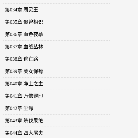
第034章 周灵王
第035章 似曾相识
第036章 血色夜幕
第037章 血战丛林
第038章 逃亡路
第039章 美女保镖
第040章 净土之主
第041章 万佛罡印
第042章 尘缘
第043章 杀伐果绝
第044章 四大屠夫