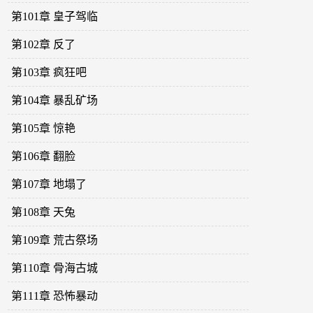
第101章 皇子驾临
第102章 反了
第103章 疯狂吧
第104章 暴乱矿场
第105章 惊艳
第106章 翻脸
第107章 地塌了
第108章 天兔
第109章 荒古祭场
第110章 骨海古城
第111章 恐怖暴动