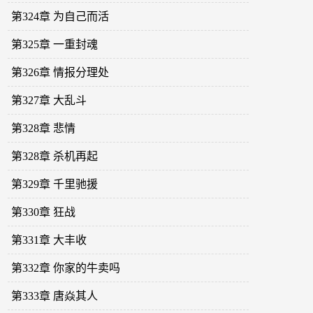
第324章 为自己而活
第325章 一重封魂
第326章 情报分理处
第327章 大乱斗
第328章 悲情
第328章 杀机再起
第329章 千里驰援
第330章 狂战
第331章 大丰收
第332章 你家的牛卖吗
第333章 唐焱其人