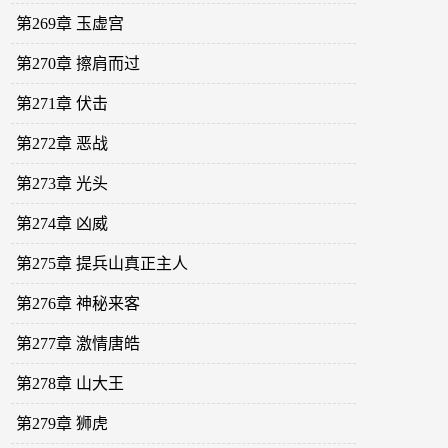
第269章 玉虚宫
第270章 擦肩而过
第271章 伏击
第272章 恶战
第273章 光头
第274章 凶威
第275章 提兵山真正主人
第276章 神秘来客
第277章 激情唐皓
第278章 山大王
第279章 狮虎