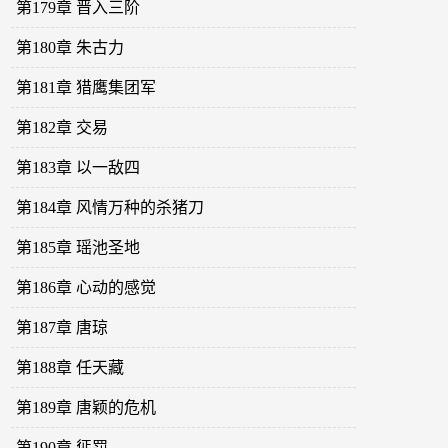
第179章 晋入三阶
第180章 朱古力
第181章 猎鹰集团军
第182章 交易
第183章 以一敌四
第184章 风情万种的杀猪刀
第185章 瑶池圣地
第186章 心动的感觉
第187章 唐琼
第188章 任天藏
第189章 唐颖的危机
第190章 惩罚