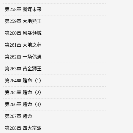
第258章 图谋未来
第259章 大地熊王
第260章 风暴领域
第261章 大地之葬
第262章 一场偶遇
第263章 黄金狮王
第264章 赌命（1）
第265章 赌命（2）
第266章 赌命（3）
第267章 赌命
第268章 四大宗派