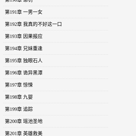
第191章 一男一女
第192章 我真的不好这一口
第193章 因果报应
第194章 兄妹重逢
第195章 独眼石人
第196章 诡异黑潭
第197章 惊悚
第198章 九婴
第199章 追踪
第200章 瑶池圣地
第201章 英雄救美