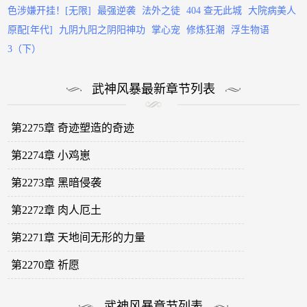
色涉嫌开挂！[无限]
最强逆袭
法外之徒
404 查无此城
大院病美人
原配[年代]
九阴九阳之阴阳神功
掌心宠
修炼狂潮
浮生物语
3（下）
武神风暴最新章节列表
第2275章 奇迹塑造的奇迹
第2274章 小鸡崽
第2273章 黑暗侵袭
第2272章 肉人厄土
第2271章 天地间无形的力量
第2270章 祈愿
武神风暴章节列表