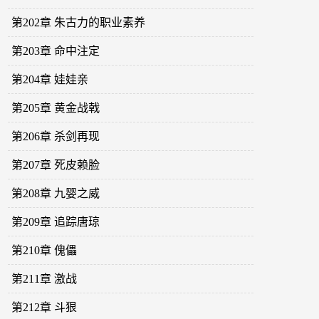
第202章 朱古力的职业素养
第203章 命中注定
第204章 娃娃亲
第205章 黄金战戟
第206章 杀剑再现
第207章 死皮赖脸
第208章 九婴之威
第209章 追踪唐琼
第210章 傀儡
第211章 激战
第212章 斗狠