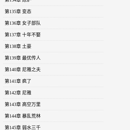
第135章 变态
第136章 女子部队
第137章 十年不娶
第138章 土豪
第139章 最优传人
第140章 尼雅之夫
第141章 疯了
第142章 尼雅
第143章 高空万里
第144章 暴乱荒林
第145章 弱水三千