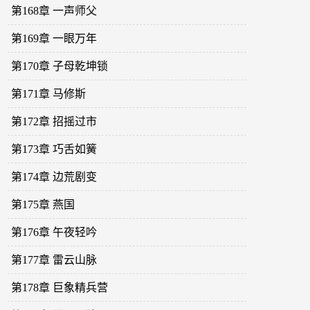
第168章 一声师父
第169章 一眼万年
第170章 子母乾坤锁
第171章 马修斯
第172章 招摇过市
第173章 巧舌如簧
第174章 边荒剧变
第175章 燕国
第176章 午夜轻吟
第177章 雷云山脉
第178章 巨象精兵营