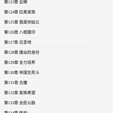
第123章 云梯
第124章 拉奥家族
第125章 我是你姑父
第126章 八相雷印
第127章 古圣地
第128章 唐焱的身份
第129章 全力培养
第130章 帝国生死斗
第131章 古魔
第132章 家族希望
第133章 全民公敌
第134章 炼炉