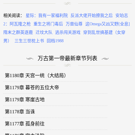
相关阅读：
星际：我有一家福利院
反派大佬开始撩我之后
安珀志
2：阿瓦隆之枪
重生之将门毒后
万兽仙尊
这Omega又凶又野[全息]
隋末之群英逐鹿
迁坟大队
逃杀闯关游戏
穿到乱世搞基建（女穿
男）
三生三世枕上书
回档1988
万古第一帝最新章节列表
第1180章 天宫一统（大结局）
第1179章 暮苍的五位大帝
第1179章 寒崖古地
第1178章 当诛
第1177章 孤身前往