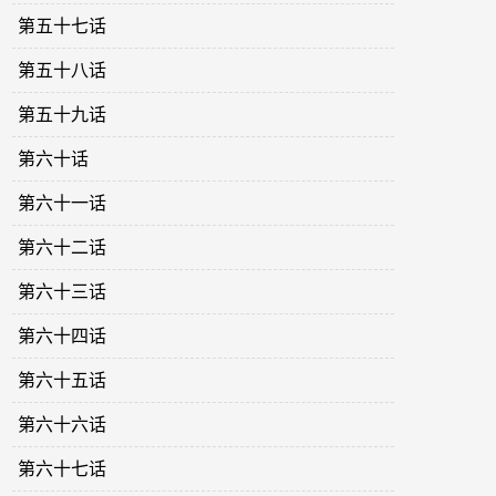
第五十七话
第五十八话
第五十九话
第六十话
第六十一话
第六十二话
第六十三话
第六十四话
第六十五话
第六十六话
第六十七话