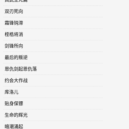
双刃死向
霜锋钝滞
桎梏将消
剑锋所向
最后的叛逆
恩仇剑起恩仇落
约会大作战
库洛儿
贴身保镖
生命的辉光
暗潮涌起