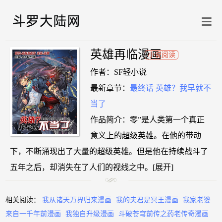
英雄再临漫画
小说阅读
作者：SF轻小说
最新章节：
最终话 英雄？我早就不
当了
作品简介：零”是人类第一个真正
意义上的超级英雄。在他的带动
下，不断涌现出了大量的超级英雄。但是他在持续战斗了
五年之后，却消失在了人们的视线之中。[展开]
相关阅读：
我从诸天万界归来漫画
我的夫君是冥王漫画
我家老婆
来自一千年前漫画
我独自升级漫画
斗破苍穹前传之药老传奇漫画