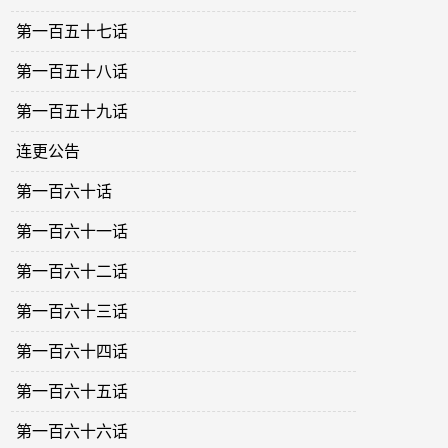
第一百五十七话
第一百五十八话
第一百五十九话
连更公告
第一百六十话
第一百六十一话
第一百六十二话
第一百六十三话
第一百六十四话
第一百六十五话
第一百六十六话