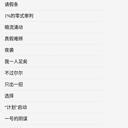
请假条
1%的零式审判
暗流涌动
真假难辨
夜袭
我一人足矣
不过尔尔
只出一招
选择
“计划”启动
一号的阴谋