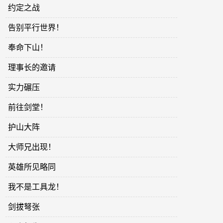
约定之战
告别平行世界！
奉命下山！
理事长的邀请
实力碾压
前往剑堂！
护山大阵
大师兄出现！
英雄所见略同
我不是工具龙！
剑拔弩张