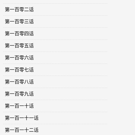
第一百零二话
第一百零三话
第一百零四话
第一百零五话
第一百零六话
第一百零七话
第一百零八话
第一百零九话
第一百一十话
第一百一十一话
第一百一十二话