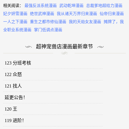
相关阅读：
最强反派系统漫画
武动乾坤漫画
总裁爹地超给力漫画
妃夕妍雪漫画
绝世武神漫画
我从诸天万界归来漫画
仙帝归来漫画
一人之下漫画
重生之都市修仙漫画
我的天劫女友漫画
摊牌了，我
全职业系统漫画
掌门低调点漫画
超神宠兽店漫画最新章节
123 分班考核
122 众怒
121 找人
延更公告！
120 王
119 进阶！