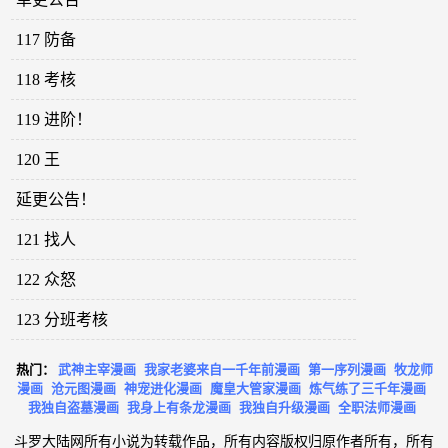
117 防备
118 考核
119 进阶！
120 王
延更公告！
121 找人
122 众怒
123 分班考核
热门：
武神主宰漫画
我家老婆来自一千年前漫画
第一序列漫画
牧龙师
漫画
沧元图漫画
神宠进化漫画
魔皇大管家漫画
炼气练了三千年漫画
我独自盗墓漫画
我身上有条龙漫画
我独自升级漫画
全职法师漫画
斗罗大陆网所有小说为转载作品，所有内容版权归原作者所有，所有