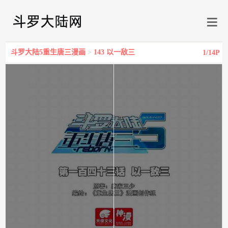
斗罗大陆5重生唐三漫画
>
143 以一敌三
1
/14P