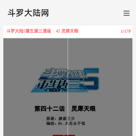
斗罗大陆5重生唐三漫画
>
42 灵犀天眼
1
/17P