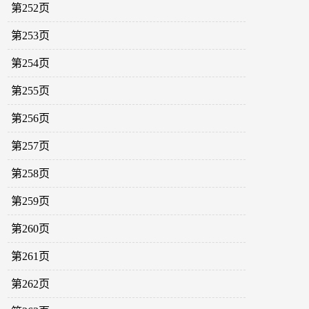
第252页
第253页
第254页
第255页
第256页
第257页
第258页
第259页
第260页
第261页
第262页