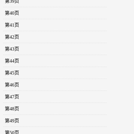
第39页
第40页
第41页
第42页
第43页
第44页
第45页
第46页
第47页
第48页
第49页
第50页