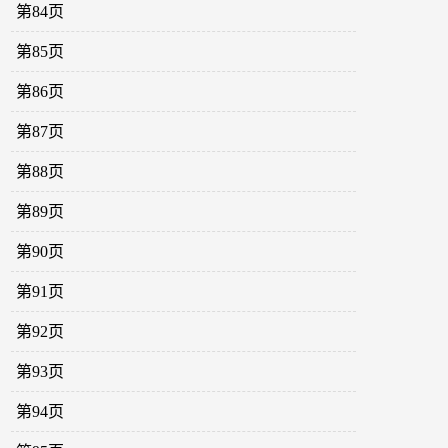
第84页
第85页
第86页
第87页
第88页
第89页
第90页
第91页
第92页
第93页
第94页