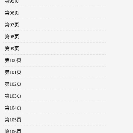
第95页
第96页
第97页
第98页
第99页
第100页
第101页
第102页
第103页
第104页
第105页
第106页