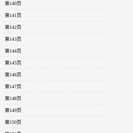
第140页
第141页
第142页
第143页
第144页
第145页
第146页
第147页
第148页
第149页
第150页