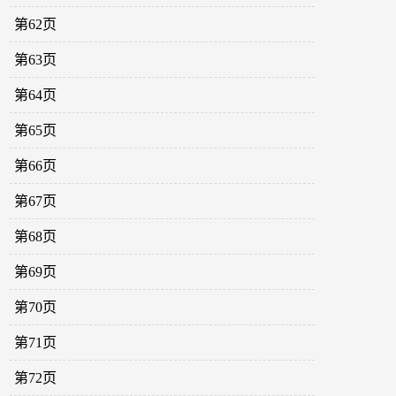
第62页
第63页
第64页
第65页
第66页
第67页
第68页
第69页
第70页
第71页
第72页