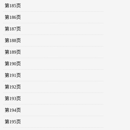
第185页
第186页
第187页
第188页
第189页
第190页
第191页
第192页
第193页
第194页
第195页