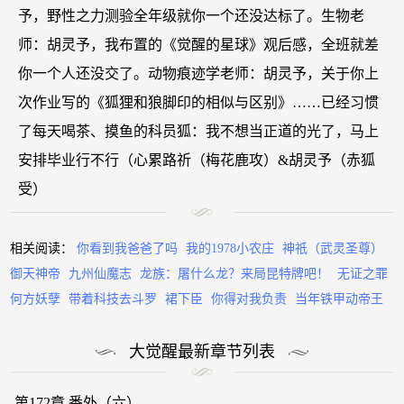
予，野性之力测验全年级就你一个还没达标了。生物老
师：胡灵予，我布置的《觉醒的星球》观后感，全班就差
你一个人还没交了。动物痕迹学老师：胡灵予，关于你上
次作业写的《狐狸和狼脚印的相似与区别》……已经习惯
了每天喝茶、摸鱼的科员狐：我不想当正道的光了，马上
安排毕业行不行（心累路祈（梅花鹿攻）&胡灵予（赤狐
受）
相关阅读：
你看到我爸爸了吗
我的1978小农庄
神祇（武灵圣尊）
御天神帝
九州仙魔志
龙族：屠什么龙？来局昆特牌吧！
无证之罪
何方妖孽
带着科技去斗罗
裙下臣
你得对我负责
当年铁甲动帝王
大觉醒最新章节列表
第172章 番外（六）