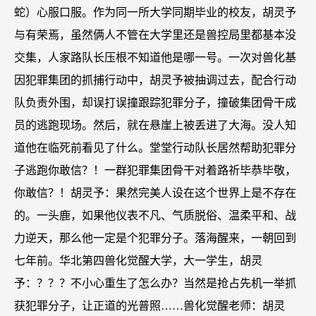
蛇）心服口服。作为同一所大学同期毕业的校友，胡灵予
与有荣焉，虽然俩人不管在大学里还是兽控局里都基本没
交集，人家路队长压根不知道他是哪一号。一次对兽化基
因犯罪集团的抓捕行动中，胡灵予被抽调过去，配合行动
队负责外围，却误打误撞跟踪犯罪分子，撞破集团骨干成
员的逃跑现场。然后，就在悬崖上被丢进了大海。没人知
道他在临死前看见了什么。堂堂行动队长居然帮助犯罪分
子逃跑你敢信？！一群犯罪集团骨干对着路祈毕恭毕敬，
你敢信？！胡灵予：果然完美人设在这个世界上是不存在
的。一头鹿，如果他仪表不凡、气质脱俗、温柔平和、战
力逆天，那么他一定是个犯罪分子。落海醒来，一朝回到
七年前。华北第四兽化觉醒大学，大一学生，胡灵
予：？？？不小心重生了怎么办？当然是抢占先机一举抓
获犯罪分子，让正道的光普照……兽化觉醒老师：胡灵