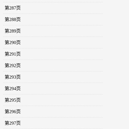
第287页
第288页
第289页
第290页
第291页
第292页
第293页
第294页
第295页
第296页
第297页