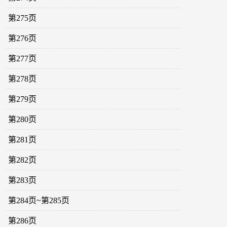
第275页
第276页
第277页
第278页
第279页
第280页
第281页
第282页
第283页
第284页~第285页
第286页