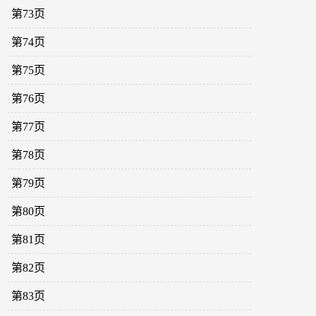
第73页
第74页
第75页
第76页
第77页
第78页
第79页
第80页
第81页
第82页
第83页