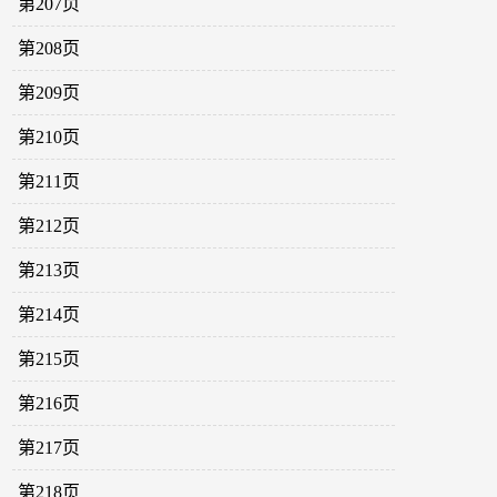
第207页
第208页
第209页
第210页
第211页
第212页
第213页
第214页
第215页
第216页
第217页
第218页