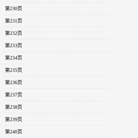
第230页
第231页
第232页
第233页
第234页
第235页
第236页
第237页
第238页
第239页
第240页