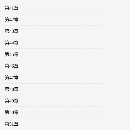
第41章
第42章
第43章
第44章
第45章
第46章
第47章
第48章
第49章
第50章
第51章