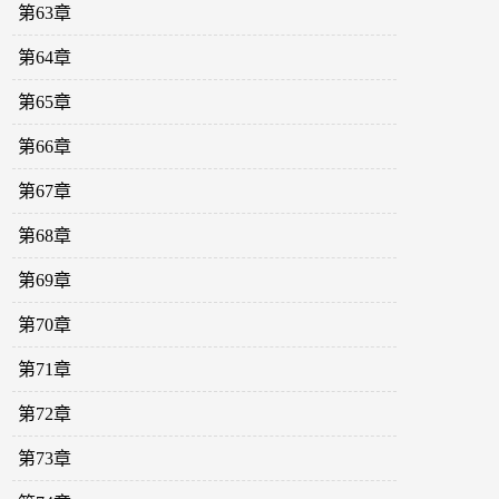
第63章
第64章
第65章
第66章
第67章
第68章
第69章
第70章
第71章
第72章
第73章